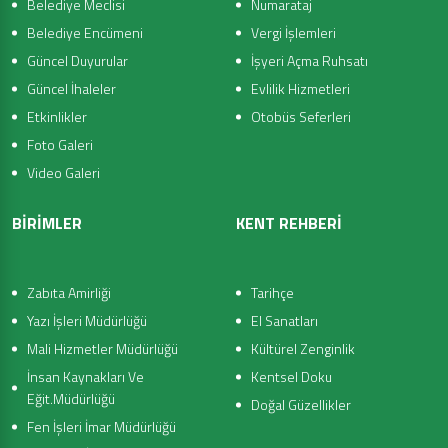
Belediye Meclisi
Numarataj
Belediye Encümeni
Vergi İşlemleri
Güncel Duyurular
İşyeri Açma Ruhsatı
Güncel İhaleler
Evlilik Hizmetleri
Etkinlikler
Otobüs Seferleri
Foto Galeri
Video Galeri
BİRİMLER
KENT REHBERİ
Zabıta Amirliği
Tarihçe
Yazı İşleri Müdürlüğü
El Sanatları
Mali Hizmetler Müdürlüğü
Kültürel Zenginlik
İnsan Kaynakları Ve
Kentsel Doku
Eğit.Müdürlüğü
Doğal Güzellikler
Fen İşleri İmar Müdürlüğü