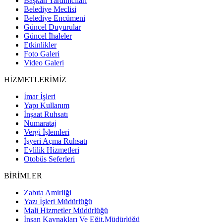
Başkan Yardımcıları
Belediye Meclisi
Belediye Encümeni
Güncel Duyurular
Güncel İhaleler
Etkinlikler
Foto Galeri
Video Galeri
HİZMETLERİMİZ
İmar İşleri
Yapı Kullanım
İnşaat Ruhsatı
Numarataj
Vergi İşlemleri
İşyeri Açma Ruhsatı
Evlilik Hizmetleri
Otobüs Seferleri
BİRİMLER
Zabıta Amirliği
Yazı İşleri Müdürlüğü
Mali Hizmetler Müdürlüğü
İnsan Kaynakları Ve Eğit.Müdürlüğü