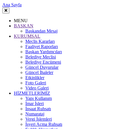
Ana Sayfa
MENU
BAŞKAN
Başkandan Mesaj
KURUMSAL
Meclis Kararları
Faaliyet Raporları
Başkan Yardımcıları
Belediye Meclisi
Belediye Encümeni
Güncel Duyurular
Güncel İhaleler
Etkinlikler
Foto Galeri
Video Galeri
HİZMETLERİMİZ
Yapı Kullanım
İmar İşleri
İnşaat Ruhsatı
Numarataj
Vergi İşlemleri
İşyeri Açma Ruhsatı