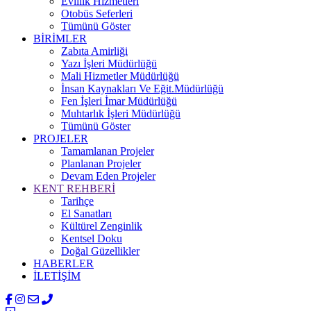
Evlilik Hizmetleri
Otobüs Seferleri
Tümünü Göster
BİRİMLER
Zabıta Amirliği
Yazı İşleri Müdürlüğü
Mali Hizmetler Müdürlüğü
İnsan Kaynakları Ve Eğit.Müdürlüğü
Fen İşleri İmar Müdürlüğü
Muhtarlık İşleri Müdürlüğü
Tümünü Göster
PROJELER
Tamamlanan Projeler
Planlanan Projeler
Devam Eden Projeler
KENT REHBERİ
Tarihçe
El Sanatları
Kültürel Zenginlik
Kentsel Doku
Doğal Güzellikler
HABERLER
İLETİŞİM