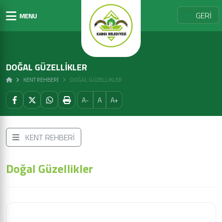
GERİ
MENU
DOĞAL GÜZELLIKLER
KENT REHBERİ
DOĞAL GÜZELLIKLER
A-
A
A+
KENT REHBERİ
Doğal Güzellikler