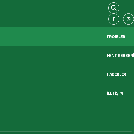
PROJELER
KENT REHBERİ
HABERLER
İLETİŞİM