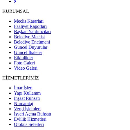
KURUMSAL
Meclis Kararları
Faaliyet Raporları
Başkan Yardımcıları
Belediye Meclisi
Belediye Encümeni
Güncel Duyurular
Güncel İhaleler
Etkinlikler
Foto Galeri
Video Galeri
HİZMETLERİMİZ
İmar İşleri
Yapı Kullanım
İnşaat Ruhsatı
Numarataj
Vergi İşlemleri
İşyeri Açma Ruhsatı
Evlilik Hizmetleri
Otobüs Seferleri