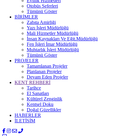
Evlilik Hizmetleri
Otobüs Seferleri
Tümünü Göster
BİRİMLER
Zabıta Amirliği
Yazı İşleri Müdürlüğü
Mali Hizmetler Müdürlüğü
İnsan Kaynakları Ve Eğit.Müdürlüğü
Fen İşleri İmar Müdürlüğü
Muhtarlık İşleri Müdürlüğü
Tümünü Göster
PROJELER
Tamamlanan Projeler
Planlanan Projeler
Devam Eden Projeler
KENT REHBERİ
Tarihçe
El Sanatları
Kültürel Zenginlik
Kentsel Doku
Doğal Güzellikler
HABERLER
İLETİŞİM