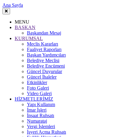
Ana Sayfa
MENU
BAŞKAN
Başkandan Mesaj
KURUMSAL
Meclis Kararları
Faaliyet Raporları
Başkan Yardımcıları
Belediye Meclisi
Belediye Encümeni
Güncel Duyurular
Güncel İhaleler
Etkinlikler
Foto Galeri
Video Galeri
HİZMETLERİMİZ
Yapı Kullanım
İmar İşleri
İnşaat Ruhsatı
Numarataj
Vergi İşlemleri
İşyeri Açma Ruhsatı