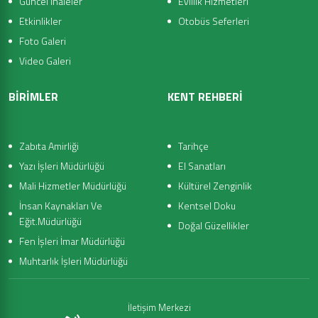
Güncel İhaleler
Evlilik Hizmetleri
Etkinlikler
Otobüs Seferleri
Foto Galeri
Video Galeri
BİRİMLER
KENT REHBERİ
Zabıta Amirliği
Tarihçe
Yazı İşleri Müdürlüğü
El Sanatları
Mali Hizmetler Müdürlüğü
Kültürel Zenginlik
İnsan Kaynakları Ve
Kentsel Doku
Eğit.Müdürlüğü
Doğal Güzellikler
Fen İşleri İmar Müdürlüğü
Muhtarlık İşleri Müdürlüğü
İletişim Merkezi