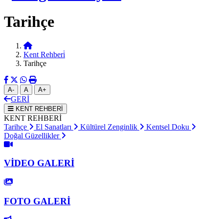
Tarihçe
Kent Rehberi̇
Tarihçe
A-
A
A+
GERİ
KENT REHBERİ
KENT REHBERİ
Tarihçe
El Sanatları
Kültürel Zenginlik
Kentsel Doku
Doğal Güzellikler
VİDEO GALERİ
FOTO GALERİ