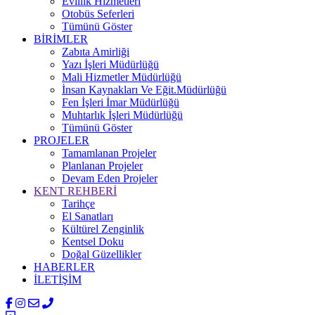
Evlilik Hizmetleri
Otobüs Seferleri
Tümünü Göster
BİRİMLER
Zabıta Amirliği
Yazı İşleri Müdürlüğü
Mali Hizmetler Müdürlüğü
İnsan Kaynakları Ve Eğit.Müdürlüğü
Fen İşleri İmar Müdürlüğü
Muhtarlık İşleri Müdürlüğü
Tümünü Göster
PROJELER
Tamamlanan Projeler
Planlanan Projeler
Devam Eden Projeler
KENT REHBERİ
Tarihçe
El Sanatları
Kültürel Zenginlik
Kentsel Doku
Doğal Güzellikler
HABERLER
İLETİŞİM