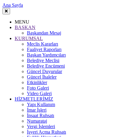
Ana Sayfa
MENU
BAŞKAN
Başkandan Mesaj
KURUMSAL
Meclis Kararları
Faaliyet Raporları
Başkan Yardımcıları
Belediye Meclisi
Belediye Encümeni
Güncel Duyurular
Güncel İhaleler
Etkinlikler
Foto Galeri
Video Galeri
HİZMETLERİMİZ
Yapı Kullanım
İmar İşleri
İnşaat Ruhsatı
Numarataj
Vergi İşlemleri
İşyeri Açma Ruhsatı