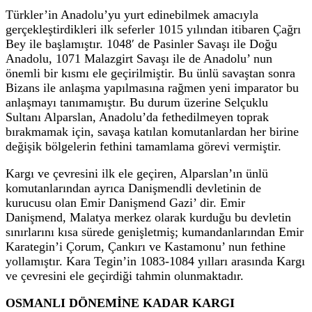
Türkler’in Anadolu’yu yurt edinebilmek amacıyla
gerçekleştirdikleri ilk seferler 1015 yılından itibaren Çağrı
Bey ile başlamıştır. 1048′ de Pasinler Savaşı ile Doğu
Anadolu, 1071 Malazgirt Savaşı ile de Anadolu’ nun
önemli bir kısmı ele geçirilmiştir. Bu ünlü savaştan sonra
Bizans ile anlaşma yapılmasına rağmen yeni imparator bu
anlaşmayı tanımamıştır. Bu durum üzerine Selçuklu
Sultanı Alparslan, Anadolu’da fethedilmeyen toprak
bırakmamak için, savaşa katılan komutanlardan her birine
değişik bölgelerin fethini tamamlama görevi vermiştir.
Kargı ve çevresini ilk ele geçiren, Alparslan’ın ünlü
komutanlarından ayrıca Danişmendli devletinin de
kurucusu olan Emir Danişmend Gazi’ dir. Emir
Danişmend, Malatya merkez olarak kurduğu bu devletin
sınırlarını kısa sürede genişletmiş; kumandanlarından Emir
Karategin’i Çorum, Çankırı ve Kastamonu’ nun fethine
yollamıştır. Kara Tegin’in 1083-1084 yılları arasında Kargı
ve çevresini ele geçirdiği tahmin olunmaktadır.
OSMANLI DÖNEMİNE KADAR KARGI