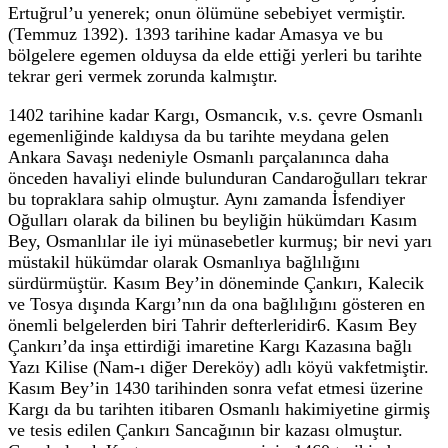
Ertuğrul’u yenerek; onun ölümüne sebebiyet vermiştir.
(Temmuz 1392). 1393 tarihine kadar Amasya ve bu
bölgelere egemen olduysa da elde ettiği yerleri bu tarihte
tekrar geri vermek zorunda kalmıştır.
1402 tarihine kadar Kargı, Osmancık, v.s. çevre Osmanlı
egemenliğinde kaldıysa da bu tarihte meydana gelen
Ankara Savaşı nedeniyle Osmanlı parçalanınca daha
önceden havaliyi elinde bulunduran Candaroğulları tekrar
bu topraklara sahip olmuştur. Aynı zamanda İsfendiyer
Oğulları olarak da bilinen bu beyliğin hükümdarı Kasım
Bey, Osmanlılar ile iyi münasebetler kurmuş; bir nevi yarı
müstakil hükümdar olarak Osmanlıya bağlılığını
sürdürmüştür. Kasım Bey’in döneminde Çankırı, Kalecik
ve Tosya dışında Kargı’nın da ona bağlılığını gösteren en
önemli belgelerden biri Tahrir defterleridir6. Kasım Bey
Çankırı’da inşa ettirdiği imaretine Kargı Kazasına bağlı
Yazı Kilise (Nam-ı diğer Dereköy) adlı köyü vakfetmiştir.
Kasım Bey’in 1430 tarihinden sonra vefat etmesi üzerine
Kargı da bu tarihten itibaren Osmanlı hakimiyetine girmiş
ve tesis edilen Çankırı Sancağının bir kazası olmuştur.