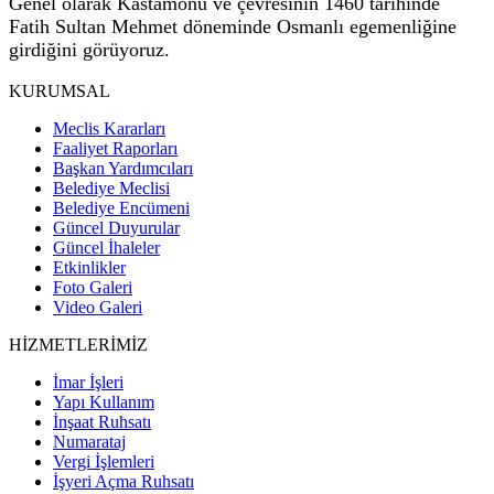
Genel olarak Kastamonu ve çevresinin 1460 tarihinde
Fatih Sultan Mehmet döneminde Osmanlı egemenliğine
girdiğini görüyoruz.
KURUMSAL
Meclis Kararları
Faaliyet Raporları
Başkan Yardımcıları
Belediye Meclisi
Belediye Encümeni
Güncel Duyurular
Güncel İhaleler
Etkinlikler
Foto Galeri
Video Galeri
HİZMETLERİMİZ
İmar İşleri
Yapı Kullanım
İnşaat Ruhsatı
Numarataj
Vergi İşlemleri
İşyeri Açma Ruhsatı