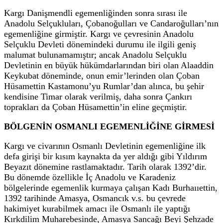
Kargı Danişmendli egemenliğinden sonra sırası ile
Anadolu Selçukluları, Çobanoğulları ve Candaroğulları’nın
egemenliğine girmiştir. Kargı ve çevresinin Anadolu
Selçuklu Devleti dönemindeki durumu ile ilgili geniş
malumat bulunamamıştır; ancak Anadolu Selçuklu
Devletinin en büyük hükümdarlarından biri olan Alaaddin
Keykubat döneminde, onun emir’lerinden olan Çoban
Hüsamettin Kastamonu’yu Rumlar’dan alınca, bu şehir
kendisine Timar olarak verilmiş, daha sonra Çankırı
toprakları da Çoban Hüsamettin’in eline geçmiştir.
BÖLGENİN OSMANLI EGEMENLİĞİNE GİRMESİ
Kargı ve civarının Osmanlı Devletinin egemenliğine ilk
defa girişi bir kısım kaynakta da yer aldığı gibi Yıldırım
Beyazıt dönemine rastlamaktadır. Tarih olarak 1392’dir.
Bu dönemde özellikle İç Anadolu ve Karadeniz
bölgelerinde egemenlik kurmaya çalışan Kadı Burhaııettin,
1392 tarihinde Amasya, Osmancık v.s. bu çevrede
hakimiyet kurabilmek amacı ile Osmanlı ile yaptığı
Kırkdilim Muharebesinde, Amasya Sancağı Beyi Şehzade