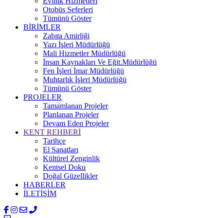
Evlilik Hizmetleri
Otobüs Seferleri
Tümünü Göster
BİRİMLER
Zabıta Amirliği
Yazı İşleri Müdürlüğü
Mali Hizmetler Müdürlüğü
İnsan Kaynakları Ve Eğit.Müdürlüğü
Fen İşleri İmar Müdürlüğü
Muhtarlık İşleri Müdürlüğü
Tümünü Göster
PROJELER
Tamamlanan Projeler
Planlanan Projeler
Devam Eden Projeler
KENT REHBERİ
Tarihçe
El Sanatları
Kültürel Zenginlik
Kentsel Doku
Doğal Güzellikler
HABERLER
İLETİŞİM