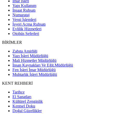
İmar İşleri
Yapı Kullanım
İnşaat Ruhsatı
Numarataj
Vergi İşlemleri
İşyeri Açma Ruhsatı
Evlilik Hizmetleri
Otobüs Seferleri
BİRİMLER
Zabıta Amirliği
Yazı İşleri Müdürlüğü
Mali Hizmetler Müdürlüğü
İnsan Kaynakları Ve Eğit.Müdürlüğü
Fen İşleri İmar Müdürlüğü
Muhtarlık İşleri Müdürlüğü
KENT REHBERİ
Tarihçe
El Sanatları
Kültürel Zenginlik
Kentsel Doku
Doğal Güzellikler