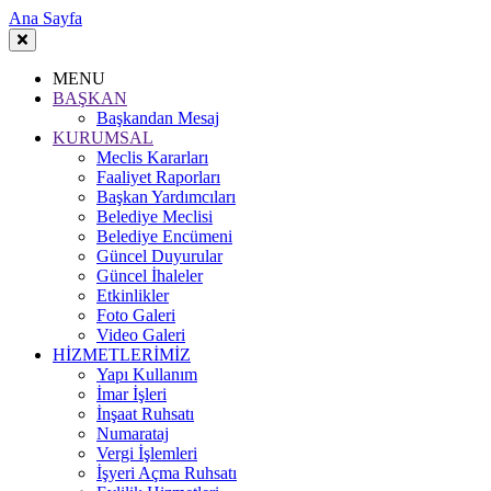
Ana Sayfa
MENU
BAŞKAN
Başkandan Mesaj
KURUMSAL
Meclis Kararları
Faaliyet Raporları
Başkan Yardımcıları
Belediye Meclisi
Belediye Encümeni
Güncel Duyurular
Güncel İhaleler
Etkinlikler
Foto Galeri
Video Galeri
HİZMETLERİMİZ
Yapı Kullanım
İmar İşleri
İnşaat Ruhsatı
Numarataj
Vergi İşlemleri
İşyeri Açma Ruhsatı