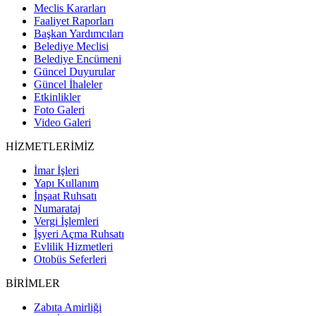
Meclis Kararları
Faaliyet Raporları
Başkan Yardımcıları
Belediye Meclisi
Belediye Encümeni
Güncel Duyurular
Güncel İhaleler
Etkinlikler
Foto Galeri
Video Galeri
HİZMETLERİMİZ
İmar İşleri
Yapı Kullanım
İnşaat Ruhsatı
Numarataj
Vergi İşlemleri
İşyeri Açma Ruhsatı
Evlilik Hizmetleri
Otobüs Seferleri
BİRİMLER
Zabıta Amirliği