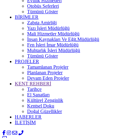
Evlilik Hizmetleri
Otobüs Seferleri
Tümünü Göster
BİRİMLER
Zabıta Amirliği
Yazı İşleri Müdürlüğü
Mali Hizmetler Müdürlüğü
İnsan Kaynakları Ve Eğit.Müdürlüğü
Fen İşleri İmar Müdürlüğü
Muhtarlık İşleri Müdürlüğü
Tümünü Göster
PROJELER
Tamamlanan Projeler
Planlanan Projeler
Devam Eden Projeler
KENT REHBERİ
Tarihçe
El Sanatları
Kültürel Zenginlik
Kentsel Doku
Doğal Güzellikler
HABERLER
İLETİŞİM