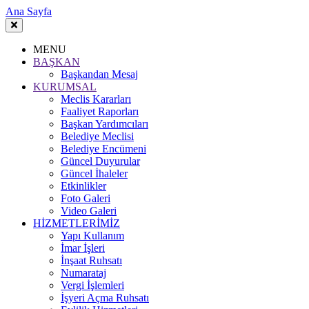
Ana Sayfa
MENU
BAŞKAN
Başkandan Mesaj
KURUMSAL
Meclis Kararları
Faaliyet Raporları
Başkan Yardımcıları
Belediye Meclisi
Belediye Encümeni
Güncel Duyurular
Güncel İhaleler
Etkinlikler
Foto Galeri
Video Galeri
HİZMETLERİMİZ
Yapı Kullanım
İmar İşleri
İnşaat Ruhsatı
Numarataj
Vergi İşlemleri
İşyeri Açma Ruhsatı