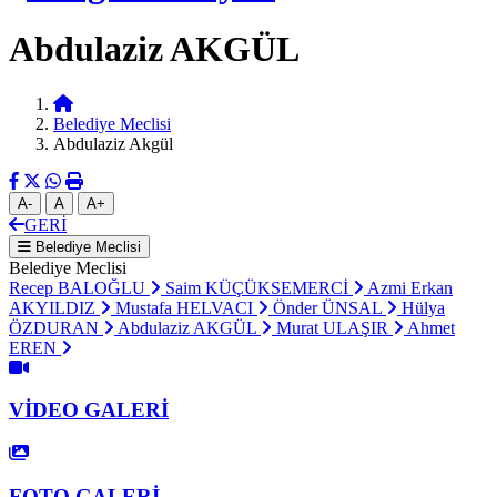
Abdulaziz AKGÜL
Belediye Meclisi
Abdulaziz Akgül
A-
A
A+
GERİ
Belediye Meclisi
Belediye Meclisi
Recep BALOĞLU
Saim KÜÇÜKSEMERCİ
Azmi Erkan
AKYILDIZ
Mustafa HELVACI
Önder ÜNSAL
Hülya
ÖZDURAN
Abdulaziz AKGÜL
Murat ULAŞIR
Ahmet
EREN
VİDEO GALERİ
FOTO GALERİ