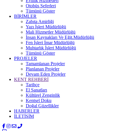
Evlilik Hizmetleri
Otobüs Seferleri
Tümünü Göster
BİRİMLER
Zabıta Amirliği
Yazı İşleri Müdürlüğü
Mali Hizmetler Müdürlüğü
İnsan Kaynakları Ve Eğit.Müdürlüğü
Fen İşleri İmar Müdürlüğü
Muhtarlık İşleri Müdürlüğü
Tümünü Göster
PROJELER
Tamamlanan Projeler
Planlanan Projeler
Devam Eden Projeler
KENT REHBERİ
Tarihçe
El Sanatları
Kültürel Zenginlik
Kentsel Doku
Doğal Güzellikler
HABERLER
İLETİŞİM