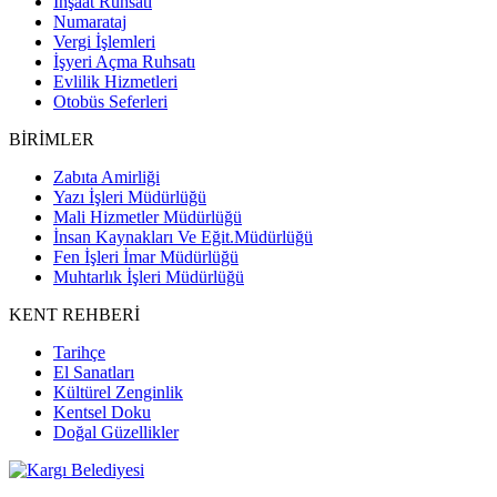
İnşaat Ruhsatı
Numarataj
Vergi İşlemleri
İşyeri Açma Ruhsatı
Evlilik Hizmetleri
Otobüs Seferleri
BİRİMLER
Zabıta Amirliği
Yazı İşleri Müdürlüğü
Mali Hizmetler Müdürlüğü
İnsan Kaynakları Ve Eğit.Müdürlüğü
Fen İşleri İmar Müdürlüğü
Muhtarlık İşleri Müdürlüğü
KENT REHBERİ
Tarihçe
El Sanatları
Kültürel Zenginlik
Kentsel Doku
Doğal Güzellikler