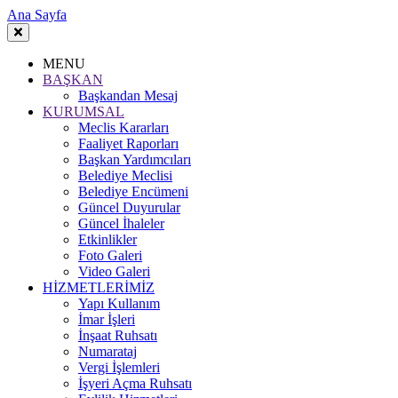
Ana Sayfa
MENU
BAŞKAN
Başkandan Mesaj
KURUMSAL
Meclis Kararları
Faaliyet Raporları
Başkan Yardımcıları
Belediye Meclisi
Belediye Encümeni
Güncel Duyurular
Güncel İhaleler
Etkinlikler
Foto Galeri
Video Galeri
HİZMETLERİMİZ
Yapı Kullanım
İmar İşleri
İnşaat Ruhsatı
Numarataj
Vergi İşlemleri
İşyeri Açma Ruhsatı