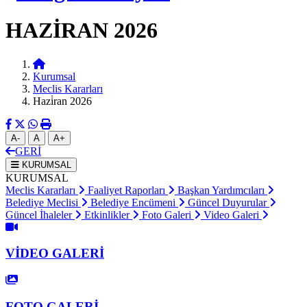
HAZİRAN 2026
Kurumsal
Meclis Kararları
Hazi̇ran 2026
A-
A
A+
GERİ
KURUMSAL
KURUMSAL
Meclis Kararları
Faaliyet Raporları
Başkan Yardımcıları
Belediye Meclisi
Belediye Encümeni
Güncel Duyurular
Güncel İhaleler
Etkinlikler
Foto Galeri
Video Galeri
VİDEO GALERİ
FOTO GALERİ