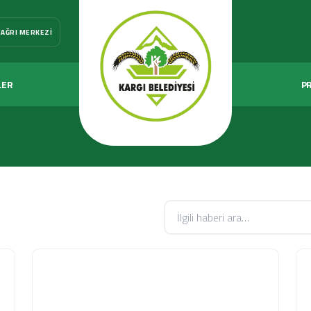
ÇAĞRI MERKEZI
LER
P