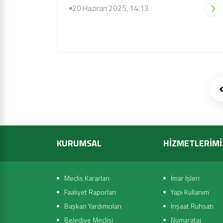
20 Haziran 2025, 14:13
KURUMSAL
HİZMETLERİMİ
Meclis Kararları
İmar İşleri
Faaliyet Raporları
Yapı Kullanım
Başkan Yardımcıları
İnşaat Ruhsatı
Belediye Meclisi
Numarataj