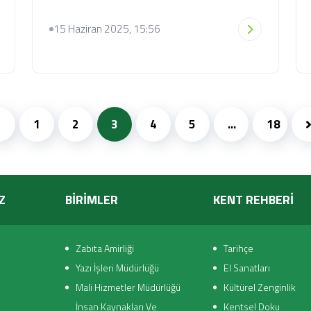
15 Haziran 2025, 15:56
1
2
3
4
5
...
18
Z
BİRİMLER
KENT REHBERİ
Zabıta Amirliği
Tarihçe
Yazı İşleri Müdürlüğü
El Sanatları
Mali Hizmetler Müdürlüğü
Kültürel Zenginlik
İnsan Kaynakları Ve
Kentsel Doku