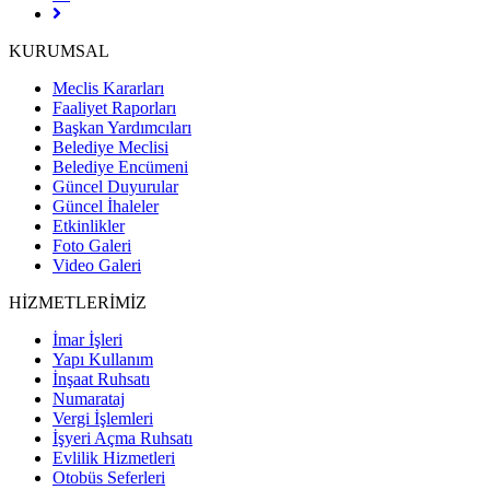
KURUMSAL
Meclis Kararları
Faaliyet Raporları
Başkan Yardımcıları
Belediye Meclisi
Belediye Encümeni
Güncel Duyurular
Güncel İhaleler
Etkinlikler
Foto Galeri
Video Galeri
HİZMETLERİMİZ
İmar İşleri
Yapı Kullanım
İnşaat Ruhsatı
Numarataj
Vergi İşlemleri
İşyeri Açma Ruhsatı
Evlilik Hizmetleri
Otobüs Seferleri