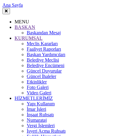
Ana Sayfa
MENU
BAŞKAN
Başkandan Mesaj
KURUMSAL
Meclis Kararları
Faaliyet Raporları
Başkan Yardımcıları
Belediye Meclisi
Belediye Encümeni
Güncel Duyurular
Güncel İhaleler
Etkinlikler
Foto Galeri
Video Galeri
HİZMETLERİMİZ
Yapı Kullanım
İmar İşleri
İnşaat Ruhsatı
Numarataj
Vergi İşlemleri
İşyeri Açma Ruhsatı