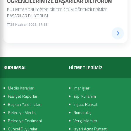
ÖĞRENCİLERİMİZE BAŞARILAR DİLİYORUM
BU HAFTA SONU YKS'YE GİRECEK TÜM ÖĞRENCİLERİMİZE
BAŞARILAR DİLİYORUM
28 Haziran 2025, 17:13
KURUMSAL
HİZMETLERİMİZ
Meclis Kararları
İmar İşleri
Faaliyet Raporları
Yapı Kullanım
Başkan Yardımcıları
İnşaat Ruhsatı
Belediye Meclisi
Numarataj
Belediye Encümeni
Vergi İşlemleri
Güncel Duyurular
İşyeri Açma Ruhsatı