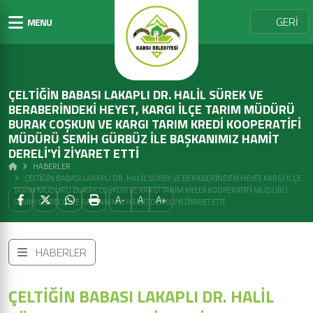
GERİ
MENU
ÇELTİĞİN BABASI LAKAPLI DR. HALİL SÜREK VE
BERABERİNDEKİ HEYET, KARGI İLÇE TARIM MÜDÜRÜ
BURAK COŞKUN VE KARGI TARIM KREDİ KOOPERATİFİ
MÜDÜRÜ SEMİH GÜRBÜZ İLE BAŞKANIMIZ HAMİT
DERELİ'Yİ ZİYARET ETTİ
HABERLER
ÇELTİĞİN BABASI LAKAPLI DR. HALİL SÜREK VE BERABERİNDEKİ HEYET, KARGI İLÇE
TARIM MÜDÜRÜ BURAK COŞKUN VE KARGI TARIM KREDİ KOOPERATİFİ MÜDÜRÜ
A-
A
A+
SEMİH GÜRBÜZ İLE BAŞKANIMIZ HAMİT DERELİ'Yİ ZİYARET ETTİ
HABERLER
ÇELTİĞİN BABASI LAKAPLI DR. HALİL