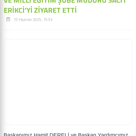
VE MİLLİ EĞİTİM ŞUBE MÜDÜRÜ SACİT
ERİKCİ’Yİ ZİYARET ETTİ
15 Haziran 2025, 15:53
Başkanımız Hamit DERELİ ve Başkan Yardımcımız