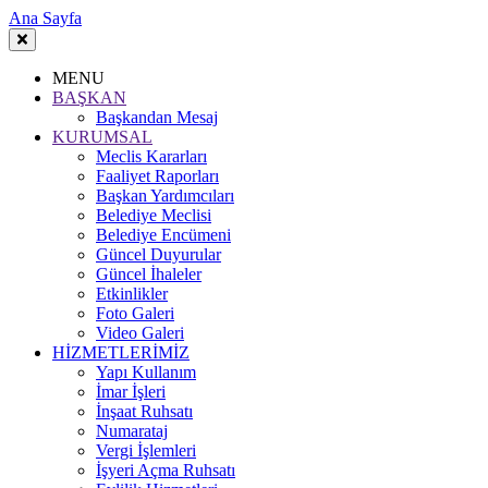
Ana Sayfa
MENU
BAŞKAN
Başkandan Mesaj
KURUMSAL
Meclis Kararları
Faaliyet Raporları
Başkan Yardımcıları
Belediye Meclisi
Belediye Encümeni
Güncel Duyurular
Güncel İhaleler
Etkinlikler
Foto Galeri
Video Galeri
HİZMETLERİMİZ
Yapı Kullanım
İmar İşleri
İnşaat Ruhsatı
Numarataj
Vergi İşlemleri
İşyeri Açma Ruhsatı