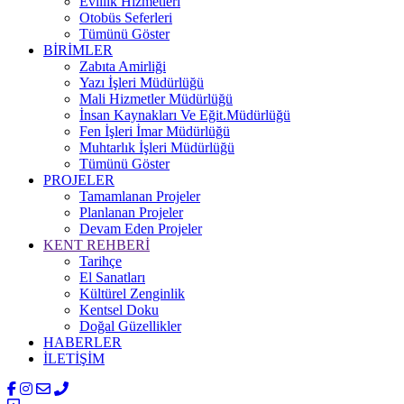
Evlilik Hizmetleri
Otobüs Seferleri
Tümünü Göster
BİRİMLER
Zabıta Amirliği
Yazı İşleri Müdürlüğü
Mali Hizmetler Müdürlüğü
İnsan Kaynakları Ve Eğit.Müdürlüğü
Fen İşleri İmar Müdürlüğü
Muhtarlık İşleri Müdürlüğü
Tümünü Göster
PROJELER
Tamamlanan Projeler
Planlanan Projeler
Devam Eden Projeler
KENT REHBERİ
Tarihçe
El Sanatları
Kültürel Zenginlik
Kentsel Doku
Doğal Güzellikler
HABERLER
İLETİŞİM