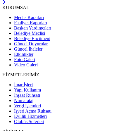
KURUMSAL
Meclis Kararları
Faaliyet Raporları
Başkan Yardımcıları
Belediye Meclisi
Belediye Encümeni
Güncel Duyurular
Güncel İhaleler
Etkinlikler
Foto Galeri
Video Galeri
HİZMETLERİMİZ
İmar İşleri
Yapı Kullanım
İnşaat Ruhsatı
Numarataj
Vergi İşlemleri
İşyeri Açma Ruhsatı
Evlilik Hizmetleri
Otobüs Seferleri