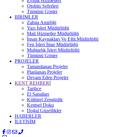
Evlilik Hizmetleri
Otobüs Seferleri
Tümünü Göster
BİRİMLER
Zabıta Amirliği
Yazı İşleri Müdürlüğü
Mali Hizmetler Müdürlüğü
İnsan Kaynakları Ve Eğit.Müdürlüğü
Fen İşleri İmar Müdürlüğü
Muhtarlık İşleri Müdürlüğü
Tümünü Göster
PROJELER
Tamamlanan Projeler
Planlanan Projeler
Devam Eden Projeler
KENT REHBERİ
Tarihçe
El Sanatları
Kültürel Zenginlik
Kentsel Doku
Doğal Güzellikler
HABERLER
İLETİŞİM