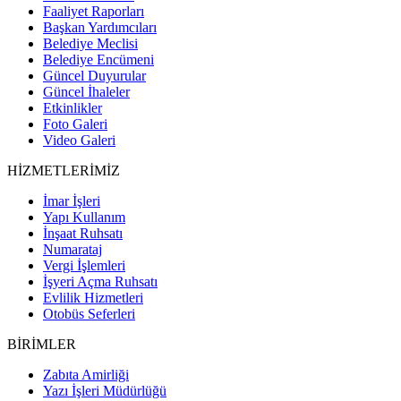
Faaliyet Raporları
Başkan Yardımcıları
Belediye Meclisi
Belediye Encümeni
Güncel Duyurular
Güncel İhaleler
Etkinlikler
Foto Galeri
Video Galeri
HİZMETLERİMİZ
İmar İşleri
Yapı Kullanım
İnşaat Ruhsatı
Numarataj
Vergi İşlemleri
İşyeri Açma Ruhsatı
Evlilik Hizmetleri
Otobüs Seferleri
BİRİMLER
Zabıta Amirliği
Yazı İşleri Müdürlüğü