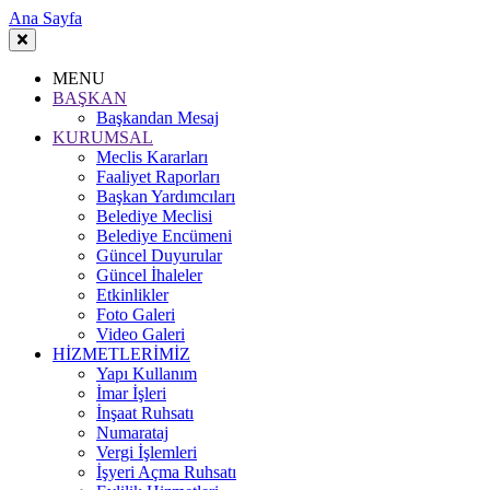
Ana Sayfa
MENU
BAŞKAN
Başkandan Mesaj
KURUMSAL
Meclis Kararları
Faaliyet Raporları
Başkan Yardımcıları
Belediye Meclisi
Belediye Encümeni
Güncel Duyurular
Güncel İhaleler
Etkinlikler
Foto Galeri
Video Galeri
HİZMETLERİMİZ
Yapı Kullanım
İmar İşleri
İnşaat Ruhsatı
Numarataj
Vergi İşlemleri
İşyeri Açma Ruhsatı