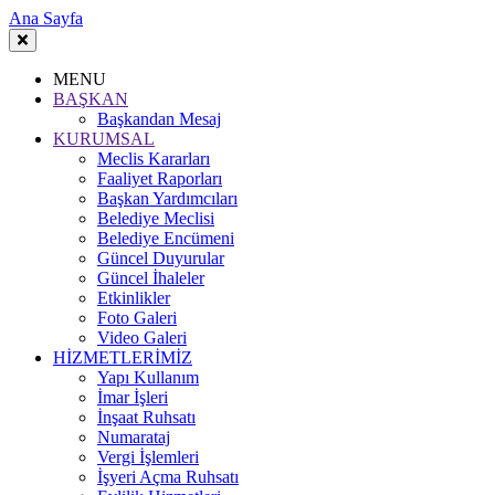
Ana Sayfa
MENU
BAŞKAN
Başkandan Mesaj
KURUMSAL
Meclis Kararları
Faaliyet Raporları
Başkan Yardımcıları
Belediye Meclisi
Belediye Encümeni
Güncel Duyurular
Güncel İhaleler
Etkinlikler
Foto Galeri
Video Galeri
HİZMETLERİMİZ
Yapı Kullanım
İmar İşleri
İnşaat Ruhsatı
Numarataj
Vergi İşlemleri
İşyeri Açma Ruhsatı