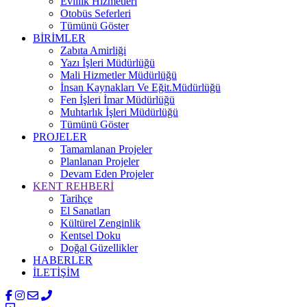
Evlilik Hizmetleri
Otobüs Seferleri
Tümünü Göster
BİRİMLER
Zabıta Amirliği
Yazı İşleri Müdürlüğü
Mali Hizmetler Müdürlüğü
İnsan Kaynakları Ve Eğit.Müdürlüğü
Fen İşleri İmar Müdürlüğü
Muhtarlık İşleri Müdürlüğü
Tümünü Göster
PROJELER
Tamamlanan Projeler
Planlanan Projeler
Devam Eden Projeler
KENT REHBERİ
Tarihçe
El Sanatları
Kültürel Zenginlik
Kentsel Doku
Doğal Güzellikler
HABERLER
İLETİŞİM