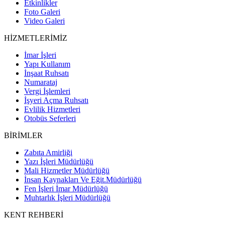
Etkinlikler
Foto Galeri
Video Galeri
HİZMETLERİMİZ
İmar İşleri
Yapı Kullanım
İnşaat Ruhsatı
Numarataj
Vergi İşlemleri
İşyeri Açma Ruhsatı
Evlilik Hizmetleri
Otobüs Seferleri
BİRİMLER
Zabıta Amirliği
Yazı İşleri Müdürlüğü
Mali Hizmetler Müdürlüğü
İnsan Kaynakları Ve Eğit.Müdürlüğü
Fen İşleri İmar Müdürlüğü
Muhtarlık İşleri Müdürlüğü
KENT REHBERİ