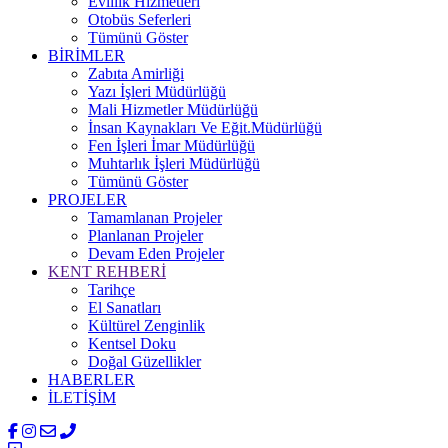
Evlilik Hizmetleri
Otobüs Seferleri
Tümünü Göster
BİRİMLER
Zabıta Amirliği
Yazı İşleri Müdürlüğü
Mali Hizmetler Müdürlüğü
İnsan Kaynakları Ve Eğit.Müdürlüğü
Fen İşleri İmar Müdürlüğü
Muhtarlık İşleri Müdürlüğü
Tümünü Göster
PROJELER
Tamamlanan Projeler
Planlanan Projeler
Devam Eden Projeler
KENT REHBERİ
Tarihçe
El Sanatları
Kültürel Zenginlik
Kentsel Doku
Doğal Güzellikler
HABERLER
İLETİŞİM