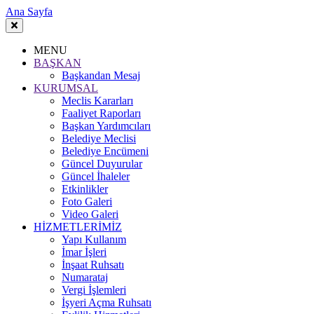
Ana Sayfa
MENU
BAŞKAN
Başkandan Mesaj
KURUMSAL
Meclis Kararları
Faaliyet Raporları
Başkan Yardımcıları
Belediye Meclisi
Belediye Encümeni
Güncel Duyurular
Güncel İhaleler
Etkinlikler
Foto Galeri
Video Galeri
HİZMETLERİMİZ
Yapı Kullanım
İmar İşleri
İnşaat Ruhsatı
Numarataj
Vergi İşlemleri
İşyeri Açma Ruhsatı