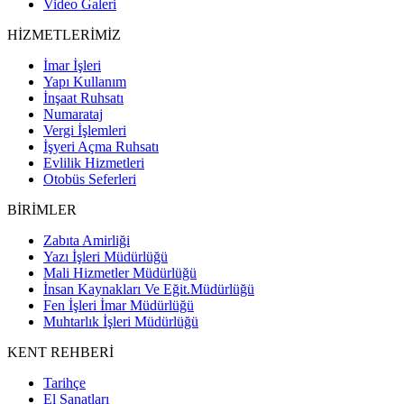
Video Galeri
HİZMETLERİMİZ
İmar İşleri
Yapı Kullanım
İnşaat Ruhsatı
Numarataj
Vergi İşlemleri
İşyeri Açma Ruhsatı
Evlilik Hizmetleri
Otobüs Seferleri
BİRİMLER
Zabıta Amirliği
Yazı İşleri Müdürlüğü
Mali Hizmetler Müdürlüğü
İnsan Kaynakları Ve Eğit.Müdürlüğü
Fen İşleri İmar Müdürlüğü
Muhtarlık İşleri Müdürlüğü
KENT REHBERİ
Tarihçe
El Sanatları