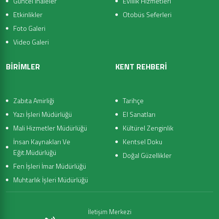
Güncel İhaleler
Evlilik Hizmetleri
Etkinlikler
Otobüs Seferleri
Foto Galeri
Video Galeri
BİRİMLER
KENT REHBERİ
Zabıta Amirliği
Tarihçe
Yazı İşleri Müdürlüğü
El Sanatları
Mali Hizmetler Müdürlüğü
Kültürel Zenginlik
İnsan Kaynakları Ve
Kentsel Doku
Eğit.Müdürlüğü
Doğal Güzellikler
Fen İşleri İmar Müdürlüğü
Muhtarlık İşleri Müdürlüğü
İletişim Merkezi