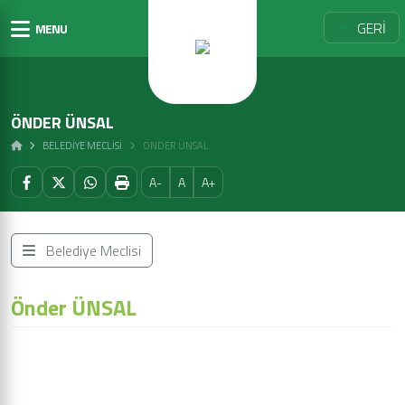
GERİ
MENU
ÖNDER ÜNSAL
BELEDIYE MECLISI
ÖNDER ÜNSAL
A-
A
A+
Belediye Meclisi
Önder ÜNSAL