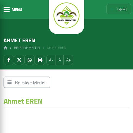
GERİ
MENU
AHMET EREN
BELEDIYE MECLISI
AHMET EREN
A-
A
A+
Belediye Meclisi
Ahmet EREN