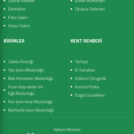
Güncel İhaleler
Evlilik Hizmetleri
Etkinlikler
Otobüs Seferleri
Foto Galeri
Video Galeri
BİRİMLER
KENT REHBERİ
Zabıta Amirliği
Tarihçe
Yazı İşleri Müdürlüğü
El Sanatları
Mali Hizmetler Müdürlüğü
Kültürel Zenginlik
İnsan Kaynakları Ve
Kentsel Doku
Eğit.Müdürlüğü
Doğal Güzellikler
Fen İşleri İmar Müdürlüğü
Muhtarlık İşleri Müdürlüğü
İletişim Merkezi