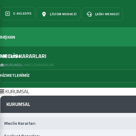
E-BELEDIYE
ÇÖZÜM MERKEZI
ÇAĞRI MERKEZI
BAŞKAN
MECLİS KARARLARI
KURUMSAL
KURUMSAL
MECLIS KARARLARI
HİZMETLERİMİZ
KURUMSAL
BİRİMLER
KURUMSAL
Meclis Kararları
Faaliyet Raporları