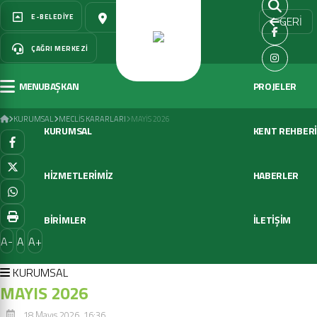
E-BELEDIYE
ÇÖZÜM MERKEZI
GERİ
ÇAĞRI MERKEZI
MENU
BAŞKAN
PROJELER
MAYIS 2026
KURUMSAL
MECLIS KARARLARI
MAYIS 2026
KURUMSAL
KENT REHBERİ
HİZMETLERİMİZ
HABERLER
BİRİMLER
İLETİŞİM
A-
A
A+
KURUMSAL
MAYIS 2026
18 Mayıs 2026, 16:36