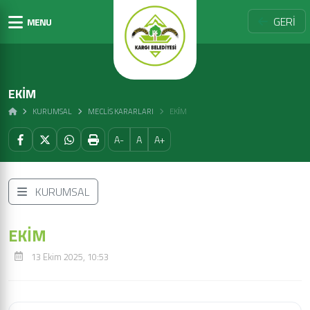
GERİ
MENU
EKİM
KURUMSAL
MECLIS KARARLARI
EKİM
A-
A
A+
KURUMSAL
EKİM
13 Ekim 2025, 10:53