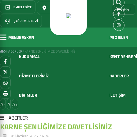
E-BELEDIYE
ÇÖZÜM MERKEZI
GERİ
ÇAĞRI MERKEZI
MENU
BAŞKAN
PROJELER
KARNE ŞENLİĞİMİZE DAVETLİSİNİZ
HABERLER
KARNE ŞENLİĞİMİZE DAVETLİSİNİZ
KURUMSAL
KENT REHBERİ
HİZMETLERİMİZ
HABERLER
BİRİMLER
İLETİŞİM
A-
A
A+
HABERLER
KARNE ŞENLİĞİMİZE DAVETLİSİNİZ
20 Haziran 2025, 14:28