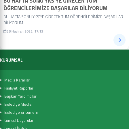
BU HAFTA SONU YKS'YE GİRECEK TÜM
ÖĞRENCİLERİMİZE BAŞARILAR DİLİYORUM
BU HAFTA SONU YKS'YE GİRECEK TÜM ÖĞRENCİLERİMİZE BAŞARILAR
DİLİYORUM
28 Haziran 2025, 17:13
KURUMSAL
Meclis Kararları
Faaliyet Raporları
Başkan Yardımcıları
Belediye Meclisi
Belediye Encümeni
Güncel Duyurular
Güncel İhaleler