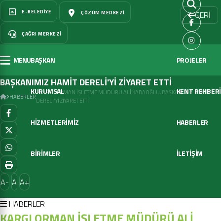
E-BELEDIYE
ÇÖZÜM MERKEZI
GERİ
ÇAĞRI MERKEZI
MENU
BAŞKAN
PROJELER
KARGI ORMAN İŞLETME MÜDÜRÜ ALİ KABAOĞLU,
BAŞKANIMIZ HAMİT DERELİ'Yİ ZİYARET ETTİ
KURUMSAL
KENT REHBERİ
KARGI ORMAN İŞLETME MÜDÜRÜ ALİ KABAOĞLU, BAŞKANIMIZ HAMİT
HABERLER
DERELİ'Yİ ZİYARET ETTİ
HİZMETLERİMİZ
HABERLER
BİRİMLER
İLETİŞİM
A-
A
A+
HABERLER
KARGI ORMAN İŞLETME MÜDÜRÜ ALİ