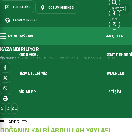
E-BELEDIYE
ÇÖZÜM MERKEZI
GERİ
ÇAĞRI MERKEZI
MENU
BAŞKAN
PROJELER
DOĞANIN KALBİ ABDULLAH YAYLASI, TURİZME
KAZANDIRILIYOR
KURUMSAL
KENT REHBERİ
HABERLER
DOĞANIN KALBİ ABDULLAH YAYLASI, TURİZME KAZANDIRILIYOR
HİZMETLERİMİZ
HABERLER
BİRİMLER
İLETİŞİM
A-
A
A+
HABERLER
DOĞANIN KALBİ ABDULLAH YAYLASI,